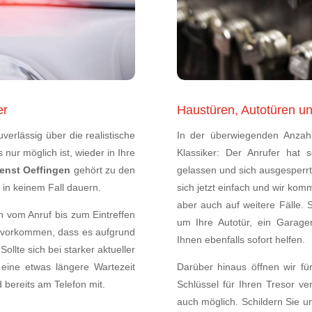
er
Haustüren, Autotüren u
erlässig über die realistische
In der überwiegenden Anzah
 nur möglich ist, wieder in Ihre
Klassiker: Der Anrufer hat 
enst Oeffingen
gehört zu den
gelassen und sich ausgesperrt
 in keinem Fall dauern.
sich jetzt einfach und wir kom
aber auch auf weitere Fälle. 
n vom Anruf bis zum Eintreffen
um Ihre Autotür, ein Garage
h vorkommen, dass es aufgrund
Ihnen ebenfalls sofort helfen.
ollte sich bei starker aktueller
eine etwas längere Wartezeit
Darüber hinaus öffnen wir fü
 bereits am Telefon mit.
Schlüssel für Ihren Tresor verl
auch möglich. Schildern Sie u