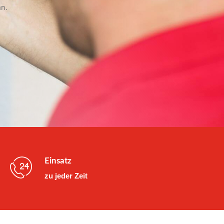
an.
Einsatz
zu jeder Zeit