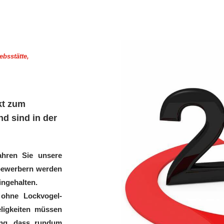
ebsstätte,
kt zum
 sind in der
fahren Sie unsere
tbewerbern werden
ingehalten.
 ohne Lockvogel-
eligkeiten müssen
ung, dass rundum